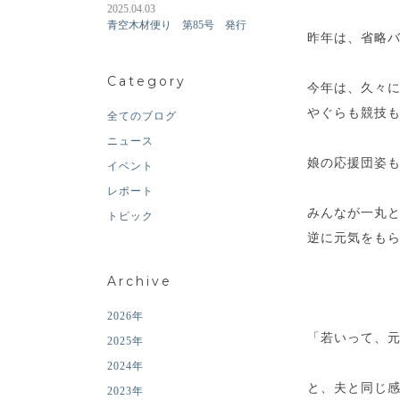
2025.04.03
青空木材便り 第85号 発行
昨年は、省略
Category
今年は、久々
やぐらも競技
全てのブログ
ニュース
娘の応援団姿
イベント
レポート
みんなが一丸
トピック
逆に元気をも
Archive
2026年
「若いって、
2025年
2024年
と、夫と同じ
2023年