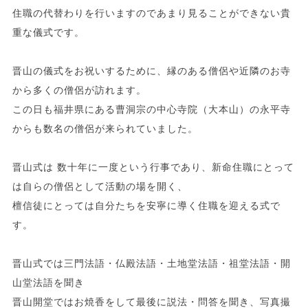
住職の代替わりを行いますのであまり見ることができない貴
重な儀式です。
晋山の儀式をお祝いするために、縁のある僧侶や近隣のお寺
から多くの僧侶が訪れます。
この日も福井県にある曹洞宗の中心寺院（大本山）の永平寺
からも数名の僧侶が来られていました。
晋山式は 数十年に一度という行事であり、新命住職にとって
は自らの僧侶として活動の場を開く、
檀信徒にとっては自分たちを安寧に導く住職を迎える式で
す。
晋山式では三門法語・仏殿法語・土地堂法語・祖堂法語・開
山堂法語を聞き
晋山開堂ではお焼香をして最後に説法・問答を聞き、写真撮