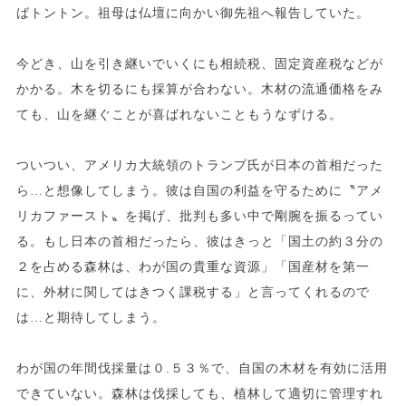
ばトントン。祖母は仏壇に向かい御先祖へ報告していた。
今どき、山を引き継いでいくにも相続税、固定資産税などが
かかる。木を切るにも採算が合わない。木材の流通価格をみ
ても、山を継ぐことが喜ばれないこともうなずける。
ついつい、アメリカ大統領のトランプ氏が日本の首相だった
ら…と想像してしまう。彼は自国の利益を守るために〝アメ
リカファースト〟を掲げ、批判も多い中で剛腕を振るってい
る。もし日本の首相だったら、彼はきっと「国土の約３分の
２を占める森林は、わが国の貴重な資源」「国産材を第一
に、外材に関してはきつく課税する」と言ってくれるので
は…と期待してしまう。
わが国の年間伐採量は０.５３％で、自国の木材を有効に活用
できていない。森林は伐採しても、植林して適切に管理すれ